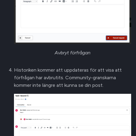
Avbryt förfrågan
Historiken kommer att uppdateras för att visa att
förfrågan har avbrutits. Community-granskarna
kommer inte längre att kunna se din post.