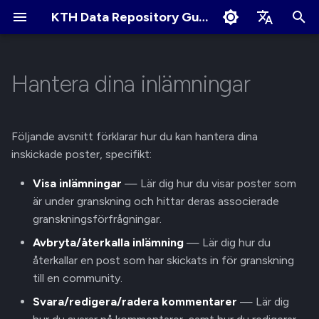
KTH Data Repository Guides
I
English
n
Svenska
Hantera dina inlämningar
Snabbstart
Om poster
Om Communities
Visa inlämningar
Villkor för användning
Redigera Profil
i
t
Skapa ett konto
Skapa ny uppladdning
Ansök om nytt Community
Cookies Policy
Ändra profilens synlighet
Visa poster under
Följande avsnitt förklarar hur du kan hantera dina
granskning
i
inskickade poster, specifikt:
Logga in och logga ut
Begränsade poster
Community owner-ansvar
Länka ditt GitHub/ORCID-
a
konto
Visa
Visa inlämningar
— Lär dig hur du visar poster som
granskningsförfrågningar
Visa inloggade enheter
Beskriv poster
Granska inlämning
är under granskning och hittar deras associerade
l
Hantera
granskningsförfrågningar.
i
Avbryta/Återkalla en
aviseringsinställningar
Navigera i KTH Data
Få en DOI till ditt data
Granska poster
Avbryta/återkalla inlämning
— Lär dig hur du
inlämning
s
Repository
återkallar en post som har skickats in för granskning
Hantera filer
till en community.
e
Avbryta en inlämning
Sökning på metadatafält
Svara/redigera/radera kommentarer
— Lär dig
r
(Återkalla)
Hantera poster