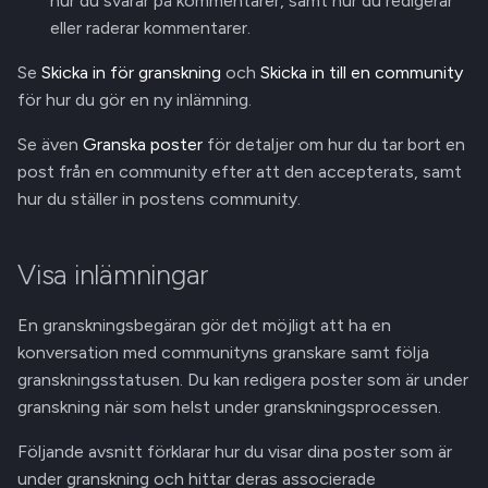
hur du svarar på kommentarer, samt hur du redigerar
a
eller raderar kommentarer.
Svara, redigera eller ta bort
Hantera versioner
r
kommentarer
Se
Skicka in för granskning
och
Skicka in till en community
Dela poståtkomst
s
för hur du gör en ny inlämning.
Svara på en kommentar
ö
Github Integration
Se även
Granska poster
för detaljer om hur du tar bort en
Redigera en kommentar
post från en community efter att den accepterats, samt
k
REST API
hur du ställer in postens community.
Ta bort en kommentar
Visa inlämningar
En granskningsbegäran gör det möjligt att ha en
konversation med communityns granskare samt följa
granskningsstatusen. Du kan redigera poster som är under
granskning när som helst under granskningsprocessen.
Följande avsnitt förklarar hur du visar dina poster som är
under granskning och hittar deras associerade