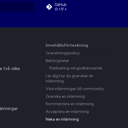
GitHub
4
4
sök
Innehållsförteckning
Granskningspolicy
Behörigheter
 två olika
Publicering vid godkännande
Lär dig hur du granskar en
inlämning:
Visa inlämningar till community
Granska en inlämning
Kommentera en inlämning
ämningar.
Acceptera en inlämning
Neka en inlämning