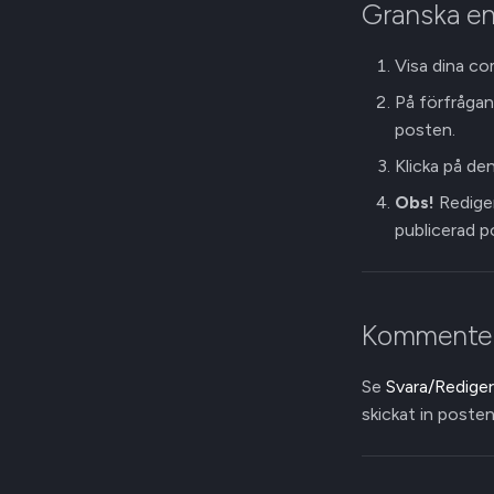
Granska en
Visa dina co
På förfrågans
posten.
Klicka på de
Obs!
Rediger
publicerad p
Kommenter
Se
Svara/Redige
skickat in posten