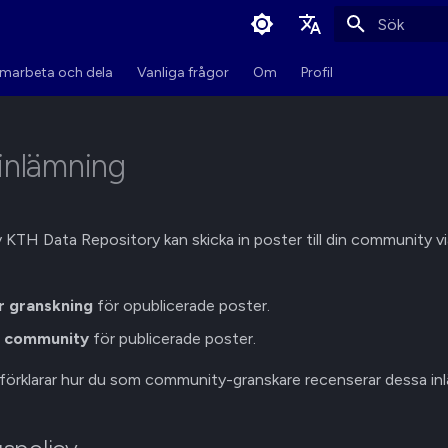
Initialiserar 
English
marbeta och dela
Vanliga frågor
Om
Profil
Svenska
inlämning
 KTH Data Repository kan skicka in poster till din community via
ör granskning
för opublicerade poster.
ll community
för publicerade poster.
 förklarar hur du som community-granskare recenserar dessa inl