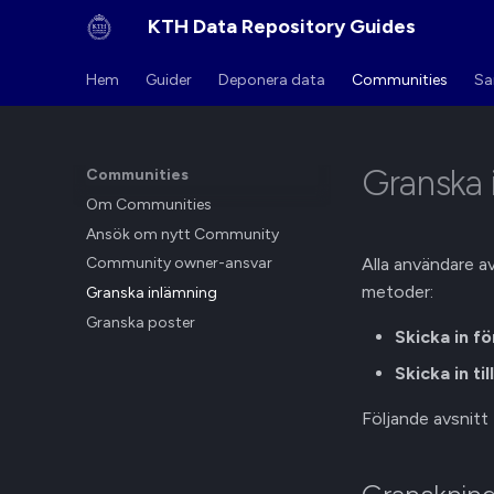
KTH Data Repository Guides
Hem
Guider
Deponera data
Communities
Sa
Granska 
Communities
Om Communities
Ansök om nytt Community
Alla användare av
Community owner-ansvar
metoder:
Granska inlämning
Granska poster
Skicka in f
Skicka in ti
Följande avsnitt