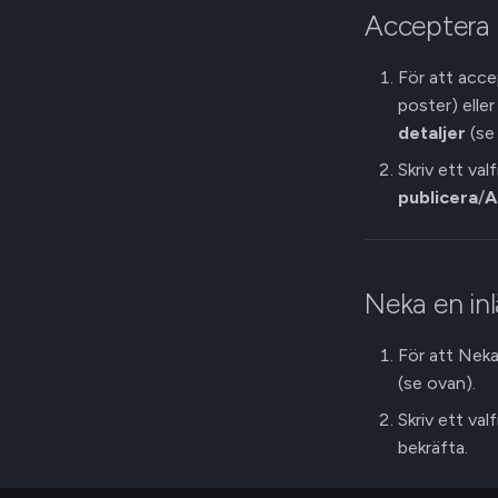
Acceptera 
För att acce
poster) elle
detaljer
(se
Skriv ett va
publicera
/
A
Neka en in
För att Neka
(se ovan).
Skriv ett va
bekräfta.