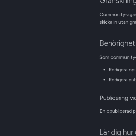
Granskning
Community-ägare 
skicka in utan gr
Behörighet
Som community-g
Redigera opu
Redigera pub
Publicering v
En opublicerad p
Lär dig hur