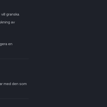
ill granska.
skning av
igera en
rar med den som