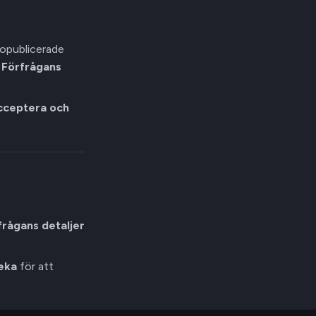
 opublicerade
r
Förfrågans
cceptera och
frågans detaljer
eka
för att