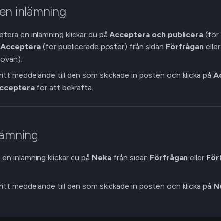
en inlämning
ptera en inlämning klickar du på
Acceptera och publicera
(för
r
Acceptera
(för publicerade poster) från sidan
Förfrågan
elle
 ovan).
lfritt meddelande till den som skickade in posten och klicka på
A
cceptera
för att bekräfta.
lämning
 en inlämning klickar du på
Neka
från sidan
Förfrågan
eller
För
lfritt meddelande till den som skickade in posten och klicka på
N