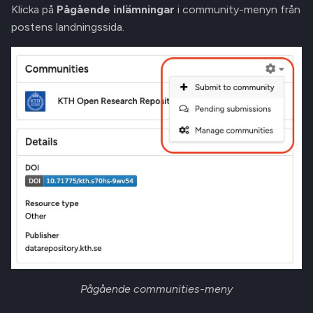
Klicka på
Pågående inlämningar
i community-menyn från
postens landningssida.
Pågående communities-meny