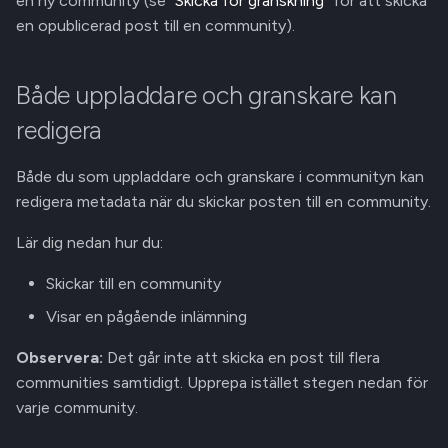
en ny community (se
"Skicka för granskning"
för att skicka
3. Välj community
a
en opublicerad post till en community).
Hantera versioner
r
4. Bekräfta inlämningen
Dela poståtkomst
s
Både uppladdare och granskare kan
Visa en pågående inlämning
ö
redigera
Github Integration
1. Öppna pågående
k
inlämningar
Både du som uppladdare och granskare i communityn kan
REST API
redigera metadata när du skickar posten till en community.
2. Öppna åtkomstförfrågan
Lär dig nedan hur du:
3. Kommunicera med
Skickar till en community
granskare
Visar en pågående inlämning
Observera:
Det går inte att skicka en post till flera
communities samtidigt. Upprepa istället stegen nedan för
varje community.