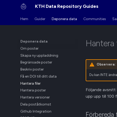
KTH Data Repository Guides
Hem
Guider
Deponera data
Communities
Sa
Hantera f
Deponera data
Om poster
Skapa ny uppladdning
Begränsade poster
Observera:
Beskriv poster
Du kan INTE ändra f
Få en DOI till ditt data
Hantera filer
Följande avsnitt 
Hantera poster
upp upp till 100
Hantera versioner
Dela poståtkomst
Github Integration
Förbereda f