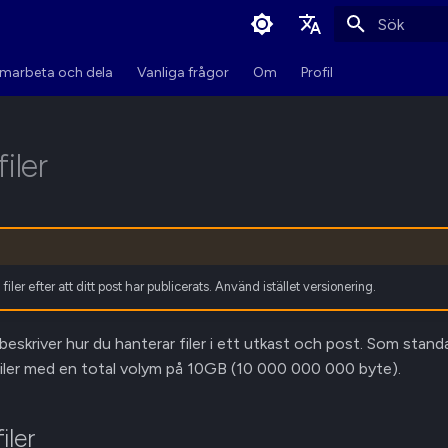
Initialiserar 
English
marbeta och dela
Vanliga frågor
Om
Profil
Svenska
iler
iler efter att ditt post har publicerats. Använd istället versionering.
beskriver hur du hanterar filer i ett utkast och post. Som stand
 filer med en total volym på 10GB (10 000 000 000 byte).
iler