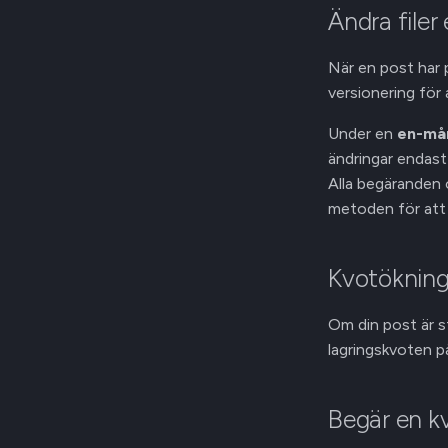
Ändra filer
När en post har p
versionering för
Under en
en-må
ändringar endast 
Alla begäranden 
metoden för att 
Kvotöknin
Om din post är s
lagringskvoten p
Begär en k