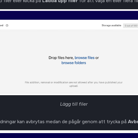
 filer eller klicka på
Ladda upp filer
för att välja en eller flera fil
Lägg till filer
ddningar kan avbrytas medan de pågår genom att trycka på
Avb