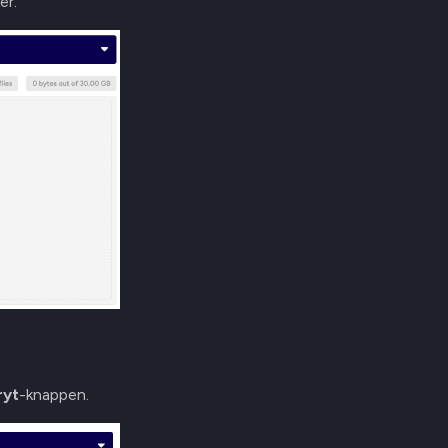
er.
ryt
-knappen.