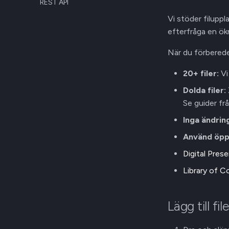
REST API
Vi stöder filuppl
efterfråga en ök
När du förbereder
20+ filer:
Vi
Dolda filer:
Se guider fr
Inga ändrin
Använd öppn
Digital Pres
Library of 
Lägg till file