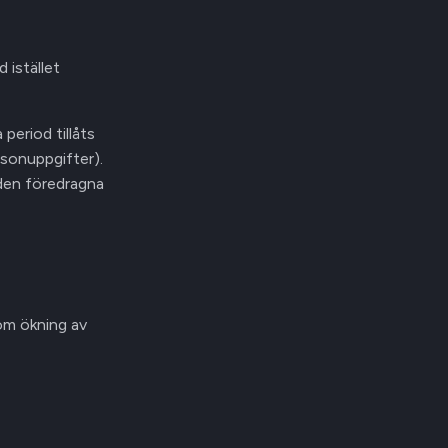
 istället
period tillåts
ersonuppgifter).
 den föredragna
 om ökning av