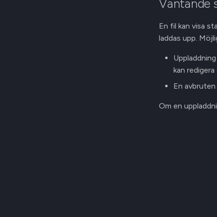
Väntande 
En fil kan visa s
laddas upp. Möjli
Uppladdning 
kan redigera 
En avbruten 
Om en uppladdnin