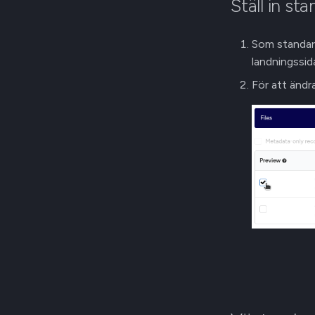
Ställ in st
Som standard
landningssid
För att ändr