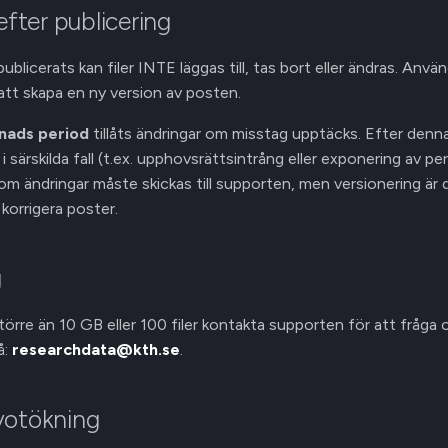
 efter publicering
ublicerats kan filer INTE läggas till, tas bort eller ändras. Använd
 att skapa en ny version av posten.
nads period
tillåts ändringar om misstag upptäcks. Efter denna 
i särskilda fall (t.ex. upphovsrättsintrång eller exponering av p
om ändringar måste skickas till supporten, men versionering är
korrigera poster.
g
törre än 10 GB eller 100 filer kontakta supporten för att fråga
å:
researchdata@kth.se
.
votökning