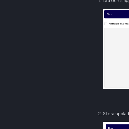
Dra och släpp
Stora uppla