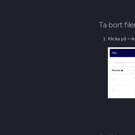
Ta bort file
Klicka på
-
-i