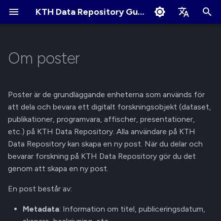
KTH Data Repository Guides
I
English
n
Svenska
Om poster
Snabbstart
Metadata
Om Communities
Samarbeta och dela
Villkor för användning
Redigera Profil
i
t
Skapa ett konto
Filer
Ansök om nytt Community
Användardelning
Cookies Policy
Ändra profilens synlighet
Poster är de grundläggande enheterna som används för
i
att dela och bevara ett digitalt forskningsobjekt (dataset,
Logga in och logga ut
Persistent identifierare
Community owner-ansvar
Länkdelning
Länka ditt GitHub/ORCID-
publikationer, programvara, affischer, presentationer,
a
konto
etc.) på KTH Data Repository. Alla användare på KTH
Visa inloggade enheter
Livscykel
Granska inlämning
Åtkomstförfrågningar
l
Data Repository kan skapa en ny post. När du delar och
Hantera
bevarar forskning på KTH Data Repository gör du det
i
aviseringsinställningar
Navigera i KTH Data
Versioner
Granska poster
Skicka in för granskning
genom att skapa en ny post.
s
Repository
Åtkomst
Skicka till Community
En post består av:
e
Sökning på metadatafält
Metadata
: Information om titel, publiceringsdatum,
r
Hantera dina inlämningar