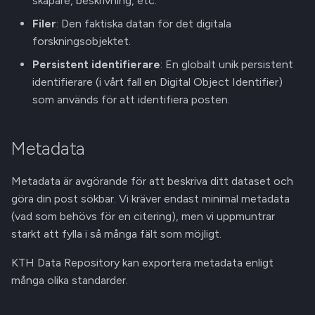
skapare, beskrivning, etc.
a
Medlemsinbjudningar
Filer
: Den faktiska datan för det digitala
r
forskningsobjektet.
s
Persistent identifierare
: En globalt unik persistent
identifierare (i vårt fall en Digital Object Identifier)
ö
som används för att identifiera posten.
k
Metadata
Metadata är avgörande för att beskriva ditt dataset och
göra din post sökbar. Vi kräver endast minimal metadata
(vad som behövs för en citering), men vi uppmuntrar
starkt att fylla i så många fält som möjligt.
KTH Data Repository kan exportera metadata enligt
många olika standarder.